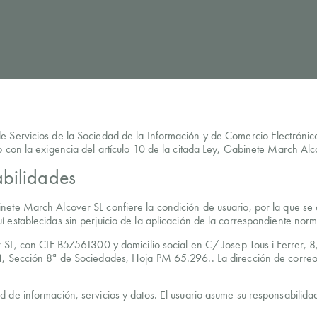
de Servicios de la Sociedad de la Información y de Comercio Electróni
o con la exigencia del artículo 10 de la citada Ley, Gabinete March Alco
abilidades
nete March Alcover SL confiere la condición de usuario, por la que se 
 establecidas sin perjuicio de la aplicación de la correspondiente nor
 SL, con CIF B57561300 y domicilio social en C/ Josep Tous i Ferrer, 8, 
14, Sección 8ª de Sociedades, Hoja PM 65.296.. La dirección de correo
 de información, servicios y datos. El usuario asume su responsabilidad 