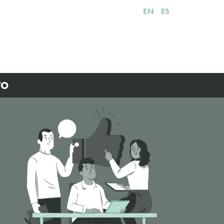
EN
ES
TO