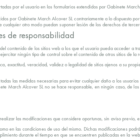
ortadas por el usuario en los formularios extendidos por Gabinete March
ecidos por Gabinete March Alcover SL contrariamente a lo dispuesto por l
e cualquier otro modo puedan suponer lesión de los derechos de tercer
nes de responsabilidad
 contenido de los sitios web a los que el usuario pueda acceder a trav
rcitar ningún tipo de control sobre el contenido de otros sitios de la 
ca, exactitud, veracidad, validez o legalidad de sitios ajenos a su pro
das las medidas necesarias para evitar cualquier daño a los usuarios d
ete March Alcover SL no se hace responsable, en ningún caso, de los 
alizar las modificaciones que considere oportunas, sin aviso previo, e
 como en las condiciones de uso del mismo. Dichas modificaciones podrán
limiento durante el tiempo en que se encuentren publicadas en la web