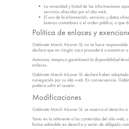
La veracidad y licitud de las informaciones ap
servicios ofrecidos por el sitio web.
El uso de la información, servicios y datos ofr
buenas costumbres o el orden público, o que d
Política de enlaces y exencio
Gabinete March Alcover SL no se hace responsable del
declara que en ningún caso procederá a examinar o eje
Asimismo, tampoco garantizará la disponibilidad técni
enlaces.
Gabinete March Alcover SL declara haber adoptado to
navegación por su sitio web. En consecuencia, Gabin
pudiera sufrir el usuario.
Modificaciones
Gabinete March Alcover SL se reserva el derecho a re
Tanto en lo referente a los contenidos del sitio web,
forma admisible en derecho y serán de obligado cump