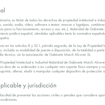
ial
aria, es titular de todos los derechos de propiedad intelectual e indu
s, sonido, audio, vídeo, software o textos; marcas o logotipos, combinac
s para su funcionamiento, acceso y uso, etc.), titularidad de Gabinete
iento jurídico español, siéndoles aplicables tanto la normativa español
España.
sto en los artículos 8 y 32.1, párrafo segundo, de la Ley de Propiedad
ca, incluida su modalidad de puesta a disposición, de la totalidad o par
dio técnico, sin la autorización de Gabinete March Alcover SL.
ropiedad Intelectual e Industrial titularidad de Gabinete March Alcover 
isco duro de su ordenador o en cualquier otro soporte físico siempre y 
primir, alterar, eludir o manipular cualquier dispositivo de protección 
plicable y jurisdicción
cultad de presentar las acciones civiles o penales que considere oportu
condiciones.