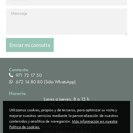
Enviar mi consulta
Contacto
971 72 17 50
672 14 80 80 (Sólo WhatsApp)
Horario
Lunes a jueves, 8 a 15 h
Viernes, 8 a 14 h.
Utilizamos cookies, propias y de terceros, para optimizar su visita y
mejorar nuestros servicios mediante la personalización de nuestros
Dónde estamos
contenidos y analítica de navegación.
Más información en nuestra
Carrer de Josep Tous i Ferrer, 8, 4º
Política de cookies.
07002 Palma de Mallorca