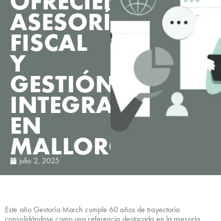
OFRECIENDO
ASESORÍA
FISCAL
Y
GESTIÓN
INTEGRAL
EN
MALLORCA
julio 2, 2025
Este año Gestoría March cumple 60 años de trayectoria
consolidándose como una referencia destacada en la asesoría