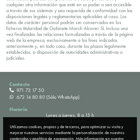
cualquier otra información que esté en su poder o sea accesible
a través de sus sistemas y sea requerida de conformidad con las
disposiciones legales y reglamentarias aplicables al caso. Los
datos de carácter personal podrán ser conservados en los
ficheros titularidad de Gabinete March Alcover SL incluso una
vez finalizadas las relaciones formalizadas a través de la página
web de la empresa, exclusivamente a los fines indicados
anteriormente y, en todo caso, durante los plazos legalmente
establecidos, a disposición de autoridades administrativas o
judiciales.
Contacto
971 72 17 50
672 14 80 80 (Sólo WhatsApp)
Horario
Lunes a jueves, 8 a 15 h
Viernes, 8 a 14 h.
Utilizamos cookies, propias y de terceros, para optimizar su visita y
mejorar nuestros servicios mediante la personalización de nuestros
Dónde estamos
contenidos y analítica de navegación.
Más información en nuestra